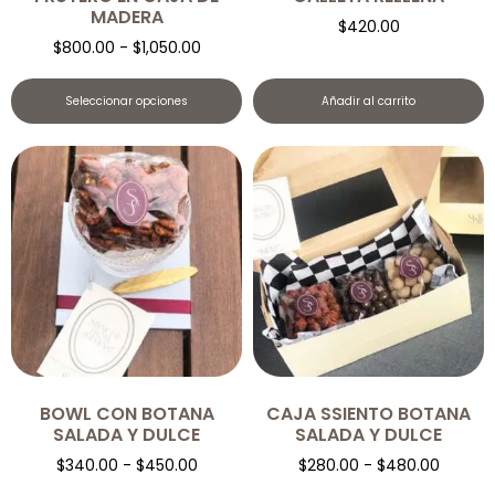
MADERA
$
420.00
$
800.00
-
$
1,050.00
Seleccionar opciones
Añadir al carrito
BOWL CON BOTANA
CAJA SSIENTO BOTANA
SALADA Y DULCE
SALADA Y DULCE
$
340.00
-
$
450.00
$
280.00
-
$
480.00