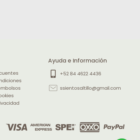
Ayuda e Información
ecuentes
+52 84 4622 4436
ndiciones
eembolsos
ssientosaltillo@gmail.com
ookies
rivacidad