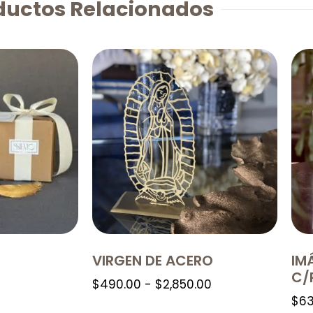
ductos Relacionados
VIRGEN DE ACERO
IM
C/
$
490.00
-
$
2,850.00
$
63