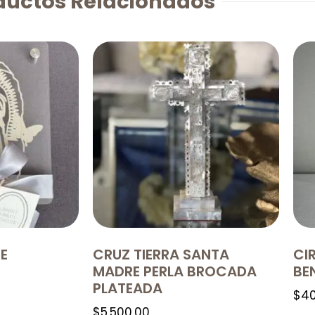
ductos Relacionados
RE
CRUZ TIERRA SANTA
CI
MADRE PERLA BROCADA
BE
PLATEADA
$
40
$
5,500.00