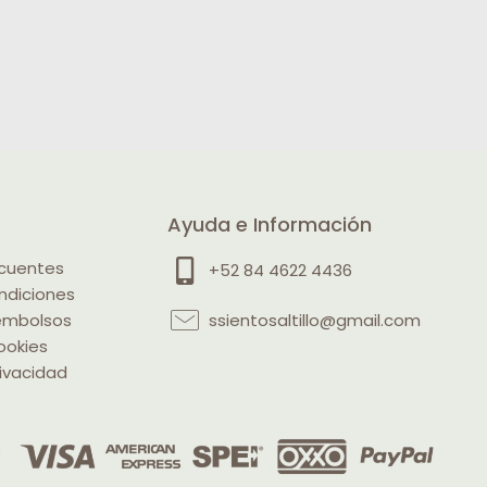
Ayuda e Información
ecuentes
+52 84 4622 4436
ndiciones
eembolsos
ssientosaltillo@gmail.com
ookies
rivacidad