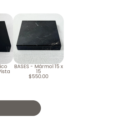
ico
BASES - Mármol 15 x
ista
15
$
550.00