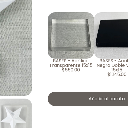
BASES - Acrílico
BASES - Acril
Transparente 15x15
Negra Doble V
$
550.00
15x15
$
1,145.00
Añadir al carrito