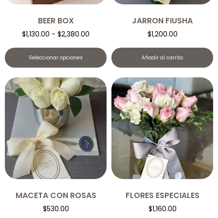
BEER BOX
JARRON FIUSHA
$
1,130.00
-
$
2,380.00
$
1,200.00
Seleccionar opciones
Añadir al carrito
MACETA CON ROSAS
FLORES ESPECIALES
$
530.00
$
1,160.00