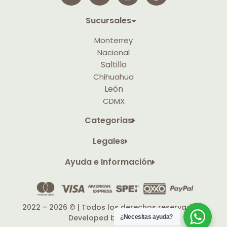
Sucursales
Monterrey
Nacional
Saltillo
Chihuahua
León
CDMX
Categorias
Legales
Ayuda e Información
2022 – 2026 © | Todos los derechos reservados |
Developed by
TACHUELA
¿Necesitas ayuda?