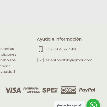
Ayuda e Información
ecuentes
+52 84 4622 4436
ndiciones
eembolsos
ssientosaltillo@gmail.com
ookies
rivacidad
¿Necesitas ayuda?